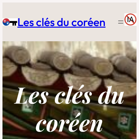
Aller
au
Les clés du coréen
contenu
Les clés du
coréen