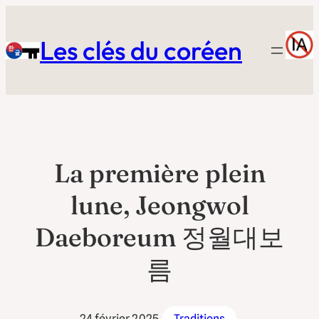
Aller
au
Les clés du coréen
contenu
La première plein
lune, Jeongwol
Daeboreum 정월대보
름
24 février 2025
Traditions