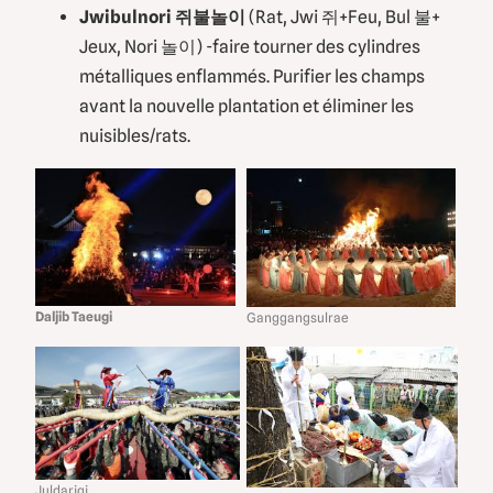
Jwibulnori 쥐불놀이
(Rat, Jwi 쥐+Feu, Bul 불+
Jeux, Nori 놀이) -faire tourner des cylindres
métalliques enflammés. Purifier les champs
avant la nouvelle plantation et éliminer les
nuisibles/rats.
Daljib Taeugi
Ganggangsulrae
Juldarigi