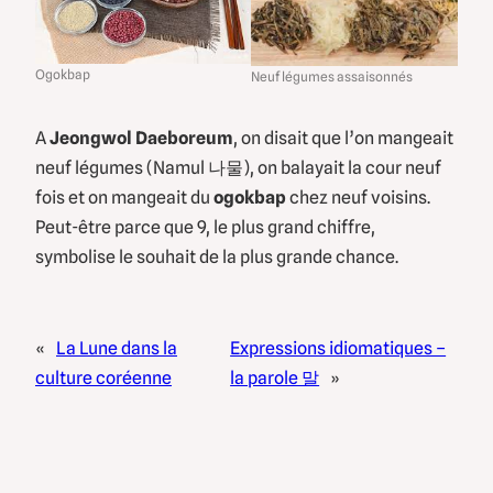
Ogokbap
Neuf légumes assaisonnés
A
Jeongwol Daeboreum
, on disait que l’on mangeait
neuf légumes (Namul 나물), on balayait la cour neuf
fois et on mangeait du
ogokbap
chez neuf voisins.
Peut-être parce que 9, le plus grand chiffre,
symbolise le souhait de la plus grande chance.
«
La Lune dans la
Expressions idiomatiques –
culture coréenne
la parole 말
»