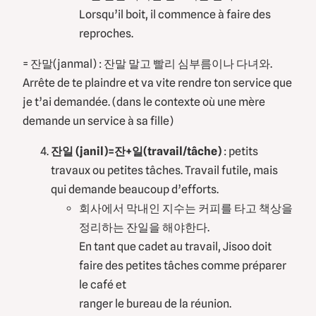
Lorsqu’il boit, il commence à faire des
reproches.
= 잔말(janmal) : 잔말 말고 빨리 심부름이나 다녀와.
Arrête de te plaindre et va vite rendre ton service que
je t’ai demandée. (dans le contexte où une mère
demande un service à sa fille)
잔일 (janil)=잔+일(travail/tâche)
: petits
travaux ou petites tâches. Travail futile, mais
qui demande beaucoup d’efforts.
회사에서 막내인 지수는 커피를 타고 책상을
정리하는 잔일을 해야한다.
En tant que cadet au travail, Jisoo doit
faire des petites tâches comme préparer
le café et
ranger le bureau de la réunion.