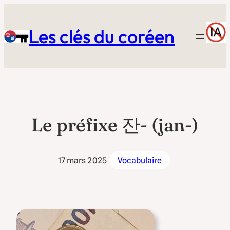
Aller
au
Les clés du coréen
contenu
Le préfixe 잔- (jan-)
17 mars 2025
Vocabulaire