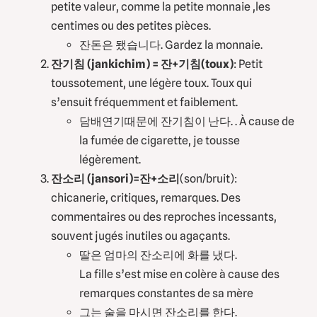
petite valeur, comme la petite monnaie ,les
centimes ou des petites pièces.
잔돈은 됐습니다. Gardez la monnaie.
잔기침
(jankichim)
= 잔+기침(toux)
: Petit
toussotement, une légère toux. Toux qui
s’ensuit fréquemment et faiblement.
담배연기때문에 잔기침이 난다. . À cause de
la fumée de cigarette, je tousse
légèrement.
잔소리 (jansori)=잔+소리
(son/bruit):
chicanerie, critiques, remarques. Des
commentaires ou des reproches incessants,
souvent jugés inutiles ou agaçants.
딸은 엄마의 잔소리에 화를 냈다.
La fille s’est mise en colère à cause des
remarques constantes de sa mère
그는 술을 마시면 잔소리를 한다.