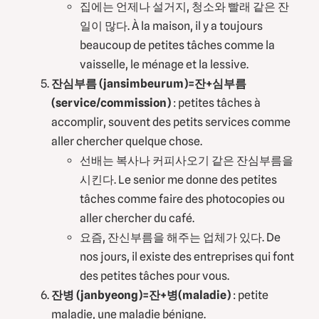
집에는 언제나 설거지, 청소와 빨래 같은 잔
일이 많다. À la maison, il y a toujours
beaucoup de petites tâches comme la
vaisselle, le ménage et la lessive.
잔심부름 (jansimbeurum)=잔+심부름
(service/commission)
: petites tâches à
accomplir, souvent des petits services comme
aller chercher quelque chose.
선배는 복사나 커피사오기 같은 잔심부름을
시킨다. Le senior me donne des petites
tâches comme faire des photocopies ou
aller chercher du café.
요즘, 잔신부름을 해주는 업체가 있다. De
nos jours, il existe des entreprises qui font
des petites tâches pour vous.
잔병 (janbyeong)=잔+병(maladie)
: petite
maladie, une maladie bénigne.