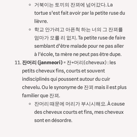
거북이는 토끼의 잔꾀에 넘어갔다. La
tortue s’est fait avoir par la petite ruse du
lièvre.
학교 안가려고 아픈척 하는 너의 그 잔꾀를
엄마가 모를 리 없지. Ta petite ruse de faire
semblant d’être malade pour ne pas aller
à l’école, ta mère ne peut pas être dupe.
잔머리 (janmeori)
= 잔+머리(cheveux) : les
petits cheveux fins, courts et souvent
indisciplinés qui poussent autour du cuir
chevelu. Ou le synonyme de 잔꾀 mais il est plus
familier que 잔꾀.
잔머리 때문에 머리가 부시시해요. À cause
des cheveux courts et fins, mes cheveux
sont en désordre.