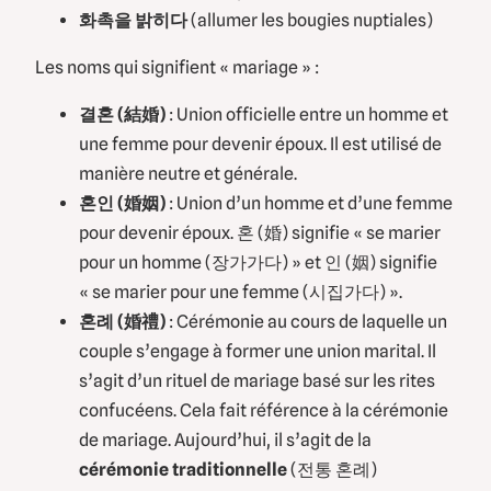
화촉을 밝히다
(allumer les bougies nuptiales)
Les noms qui signifient « mariage » :
결혼 (結婚)
: Union officielle entre un homme et
une femme pour devenir époux. Il est utilisé de
manière neutre et générale.
혼인 (婚姻)
: Union d’un homme et d’une femme
pour devenir époux. 혼 (婚) signifie « se marier
pour un homme (장가가다) » et 인 (姻) signifie
« se marier pour une femme (시집가다) ».
혼례 (婚禮)
: Cérémonie au cours de laquelle un
couple s’engage à former une union marital. Il
s’agit d’un rituel de mariage basé sur les rites
confucéens. Cela fait référence à la cérémonie
de mariage. Aujourd’hui, il s’agit de la
cérémonie traditionnelle
(전통 혼례)