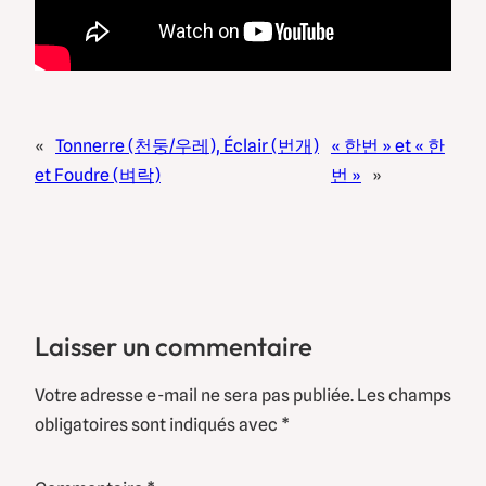
«
Tonnerre (천둥/우레), Éclair (번개)
« 한번 » et « 한
et Foudre (벼락)
번 »
»
Laisser un commentaire
Votre adresse e-mail ne sera pas publiée.
Les champs
obligatoires sont indiqués avec
*