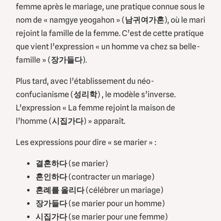
femme après le mariage, une pratique connue sous le
nom de « namgye yeogahon » (
남귀여가혼
), où le mari
rejoint la famille de la femme. C’est de cette pratique
que vient l’expression « un homme va chez sa belle-
famille » (
장가들다
).
Plus tard, avec l’établissement du néo-
confucianisme (
성리학
) , le modèle s’inverse.
L’expression « La femme rejoint la maison de
l’homme (
시집가다
) » apparaît.
Les expressions pour dire « se marier » :
결혼하다
(se marier)
혼인하다
(contracter un mariage)
혼례를 올리다
(célébrer un mariage)
장가들다
(se marier pour un homme)
시집가다
(se marier pour une femme)