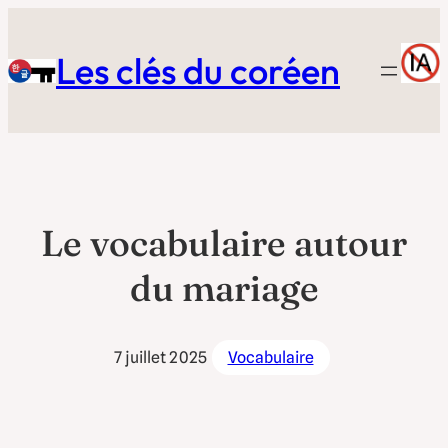
Aller
au
Les clés du coréen
contenu
Le vocabulaire autour
du mariage
7 juillet 2025
Vocabulaire