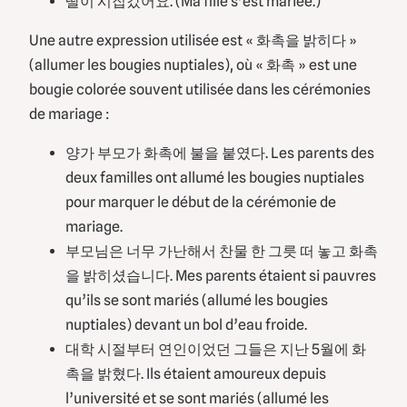
딸이 시집갔어요. (Ma fille s’est mariée.)
Une autre expression utilisée est « 화촉을 밝히다 »
(allumer les bougies nuptiales), où « 화촉 » est une
bougie colorée souvent utilisée dans les cérémonies
de mariage :
양가 부모가 화촉에 불을 붙였다. Les parents des
deux familles ont allumé les bougies nuptiales
pour marquer le début de la cérémonie de
mariage.
부모님은 너무 가난해서 찬물 한 그릇 떠 놓고 화촉
을 밝히셨습니다. Mes parents étaient si pauvres
qu’ils se sont mariés (allumé les bougies
nuptiales) devant un bol d’eau froide.
대학 시절부터 연인이었던 그들은 지난 5월에 화
촉을 밝혔다. Ils étaient amoureux depuis
l’université et se sont mariés (allumé les