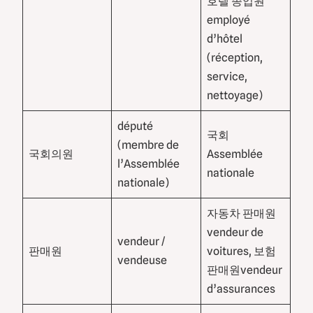
호텔 종업원
employé
d’hôtel
(réception,
service,
nettoyage)
député
국회
(membre de
국회의원
Assemblée
l’Assemblée
nationale
nationale)
자동차 판매원
vendeur de
vendeur /
판매원
voitures, 보험
vendeuse
판매원vendeur
d’assurances