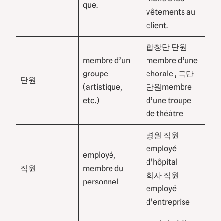
que.
vêtements au
client.
합창단 단원
membre d’un
membre d’une
groupe
chorale , 극단
단원
(artistique,
단원membre
etc.)
d’une troupe
de théâtre
병원 직원
employé
employé,
d’hôpital
직원
membre du
회사 직원
personnel
employé
d’entreprise