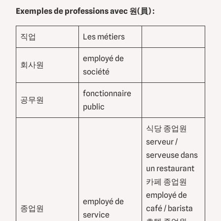
Exemples
de professions avec 원(員) :
직업
Les métiers
employé de
회사원
société
fonctionnaire
공무원
public
식당 종업원
serveur /
serveuse dans
un restaurant
카페 종업원
employé de
employé de
종업원
café / barista
service