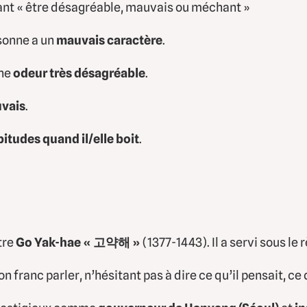
ant « être désagréable, mauvais ou méchant »
rsonne a un
mauvais caractère
.
une
odeur très désagréable
.
vais
.
itudes quand il/elle boit
.
tre
Go Yak-hae
« 고약해 »
(1377-1443). Il a servi sous le 
n franc parler, n’hésitant pas à dire ce qu’il pensait, ce