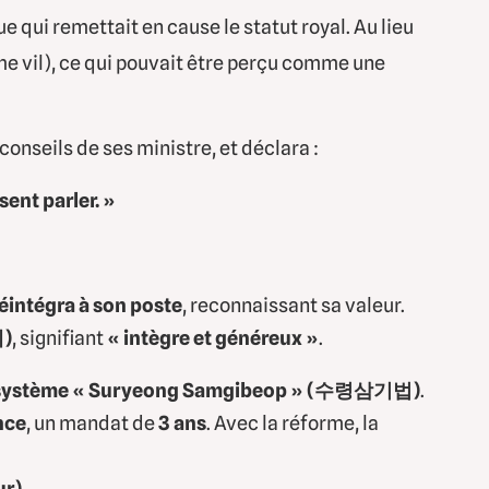
e qui remettait en cause le statut royal. Au lieu
 vil), ce qui pouvait être perçu comme une
 conseils de ses ministre, et déclara :
sent parler. »
réintégra à son poste
, reconnaissant sa valeur.
혜)
, signifiant
« intègre et généreux »
.
u système « Suryeong Samgibeop » (수령삼기법)
.
nce
, un mandat de
3 ans
. Avec la réforme, la
ur)
.