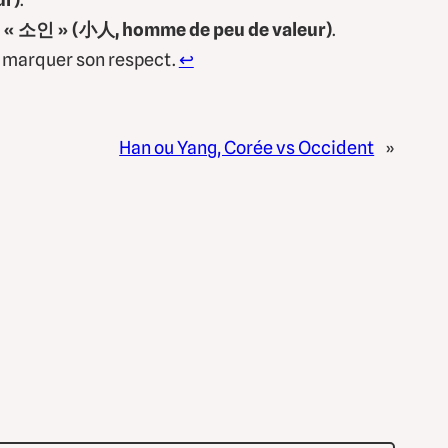
t
« 소인 » (小人, homme de peu de valeur)
.
 marquer son respect.
↩︎
Han ou Yang, Corée vs Occident
»