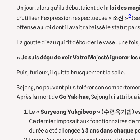
Un jour, alors qu’ils débattaient de la
loi des magi
2
d’utiliser l’expression respectueuse «
소신 »
(se
offense au roi dont il avait rabaissé le statut par
La goutte d’eau qui fit déborder le vase : une fois
« Je suis déçu de voir Votre Majesté ignorer les 
Puis, furieux, il quitta brusquement la salle.
Sejong, ne pouvant plus tolérer son comportement
Après la mort de
Go Yak-hae
, Sejong lui attribua
Le
« Suryeong Yukgibeop » (수령육기법)
es
Ce dernier imposait aux fonctionnaires de t
durée a été allongée à
3 ans dans chaque p
Lorsqu’un sujet s’adressait au roi, il devait