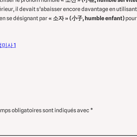
érieur, il devait s’abaisser encore davantage en utilisan
 en se désignant par
« 소자 » (小子, humble enfant)
pour
 접미사 1
mps obligatoires sont indiqués avec
*