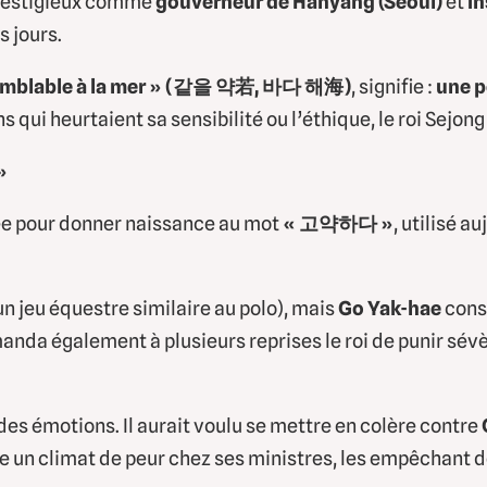
 prestigieux comme
gouverneur de Hanyang (Séoul)
et
in
s jours.
emblable à la mer » (같을 약若, 바다 해海)
, signifie :
une p
qui heurtaient sa sensibilité ou l’éthique, le roi Sejong
»
ée pour donner naissance au mot
« 고약하다 »
, utilisé 
 jeu équestre similaire au polo), mais
Go Yak-hae
cons
anda également à plusieurs reprises le roi de punir sév
des émotions. Il aurait voulu se mettre en colère contre
ée un climat de peur chez ses ministres, les empêchant d