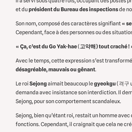
Il a servi sous quatre rois, occupant des postes
et du
président du Bureau des inspections
de no
Son nom, composé des caractères signifiant
« s
Cependant, face à des personnes ou des situations 
« Ça, c’est du
Go Yak-hae
(
고약해) tout craché ! 
Avec le temps, cette expression s’est transform
désagréable, mauvais ou gênant
.
Le roi
Sejong
aimait beaucoup le
gyeokgu
(격구 un
demanda avec insistance son interdiction. Il dem
Sejong, pour son comportement scandaleux.
Sejong, bien qu’étant roi, restait un homme avec 
fonctions. Cependant, il craignait que cela ne cr