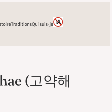
stoire
Traditions
Qui suis-je
ak-hae (고약해