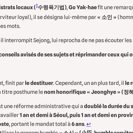
1
strats locaux (
수령육기법)
,
Go Yak-hae
fit une remarqu
rviteur loyal), il se désigna lui-même par
« 소인 »
(homme
 ses mots.
, il interrompit Sejong, lui reprocha de ne pas écouter les
conseils avisés de ses sujets et réprimander ceux qui o
, finit par
le destituer
. Cependant, un an plus tard, il
le 
 à titre posthume le
nom honorifique « Jeonghye » (정
t une réforme administrative qui a
doublé la durée d
ravailler
1 an et demi à Séoul, puis 1 an et demi en provi
oste
, portant le mandat total à
6 ans
.
↩︎
 utiliser le pronom humble
« 소신 » (小臣, humble servite