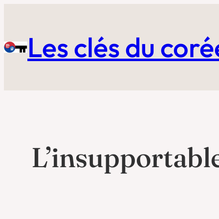
Aller
au
Les clés du cor
contenu
L’insupportab