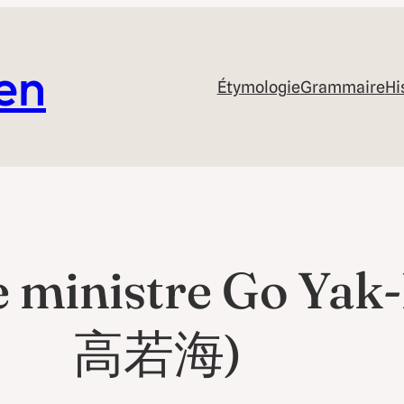
éen
Étymologie
Grammaire
Hi
le ministre Go Y
高若海)